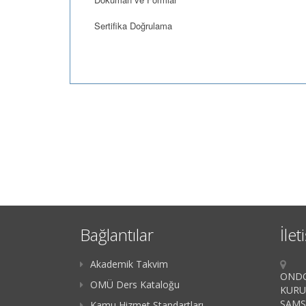
Sertifika Doğrulama
Bağlantılar
İlet
Akademik Takvim
ONDO
OMÜ Ders Kataloğu
KURU
SAM
Kamu Hizmet Standartları