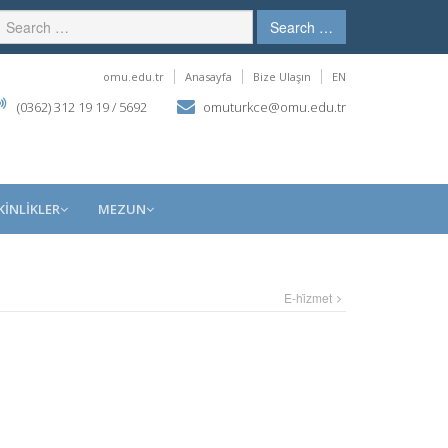
Search …
omu.edu.tr
Anasayfa
Bize Ulaşın
EN
(0362) 312 19 19 / 5692
omuturkce@omu.edu.tr
KİNLİKLER
MEZUN
E-hi̇zmet