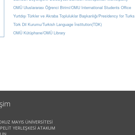
OMÜ Uluslararası Öğrenci Birimi/OMU International Students Office
Yurtdışı Türkler ve Akraba Topluluklar Başkanlığı/Presidency for Tu
Türk Dil Kurumu/Turkish Language İnstitution(TDK)
OMÜ Kütüphane/OMÜ Library
işim
KUZ MAYIS ÜNİVERSİTESİ
PELİT YERLEŞKESİ ATAKUM
SUN