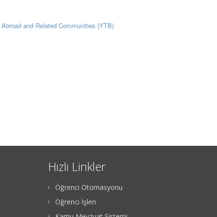
rks Abroad and Related Communities (YTB)
Hızlı Linkler
Öğrenci Otomasyonu
Öğrenci İşleri
Kamu Mevzuat Sistemi