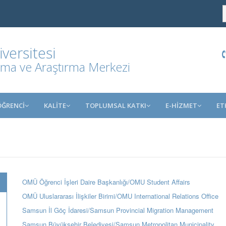
ersitesi
ma ve Araştırma Merkezi
ÖĞRENCİ
KALİTE
TOPLUMSAL KATKI
E-HİZMET
ET
OMÜ Öğrenci İşleri Daire Başkanlığı/OMU Student Affairs
OMÜ Uluslararası İlişkiler Birimi/OMU International Relations Office
Samsun İl Göç İdaresi/Samsun Provincial Migration Management
Samsun Büyükşehir Belediyesi/Samsun Metropolitan Municipality