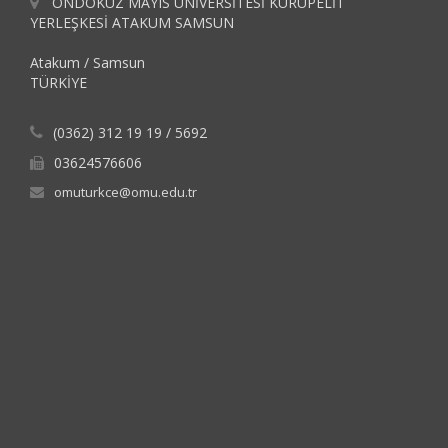
ONDOKUZ MAYIS ÜNİVERSİTESİ KURUPELİT
YERLEŞKESİ ATAKUM SAMSUN
Atakum / Samsun
TÜRKİYE
(0362) 312 19 19 / 5692
03624576606
omuturkce@omu.edu.tr