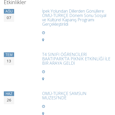
Etkinlikler
İpek Yolundan Dillerden Gönüllere:
AĞU
OMÜ-TÜRKÇE Dönem Sonu Sosyal
07
ve Kültürel Kapanış Programı
Gerçekleştirildi
T4 SINIFI ÖĞRENCİLERİ
TEM
BAATIPARK'TA PİKNİK ETKİNLİĞİ İLE
13
BİR ARAYA GELDİ
OMÜ-TÜRKÇE SAMSUN
HAZ
MÜZESİ'NDE
26