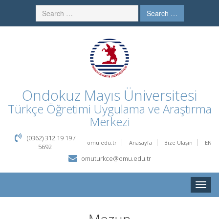
Search …
Ondokuz Mayıs Üniversitesi
Türkçe Öğretimi Uygulama ve Araştırma
Merkezi
(0362) 312 19 19 /
omu.edu.tr
Anasayfa
Bize Ulaşın
EN
5692
omuturkce@omu.edu.tr
Toggle
naviga