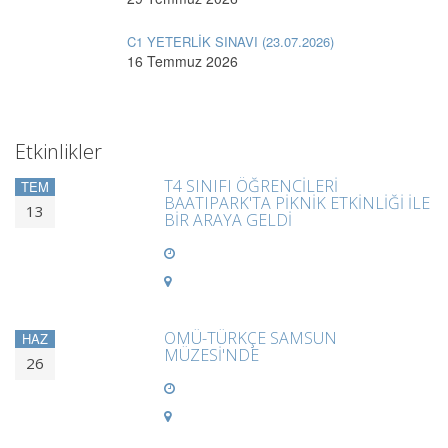
C1 YETERLİK SINAVI (23.07.2026)
16 Temmuz 2026
Etkinlikler
T4 SINIFI ÖĞRENCİLERİ
TEM
BAATIPARK'TA PİKNİK ETKİNLİĞİ İLE
13
BİR ARAYA GELDİ
OMÜ-TÜRKÇE SAMSUN
HAZ
MÜZESİ'NDE
26