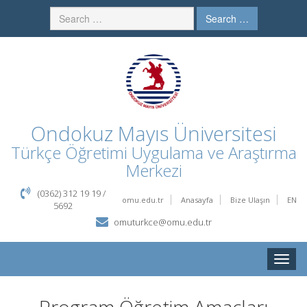
Search …
Ondokuz Mayıs Üniversitesi
Türkçe Öğretimi Uygulama ve Araştırma
Merkezi
(0362) 312 19 19 /
omu.edu.tr
Anasayfa
Bize Ulaşın
EN
5692
omuturkce@omu.edu.tr
Toggle
naviga