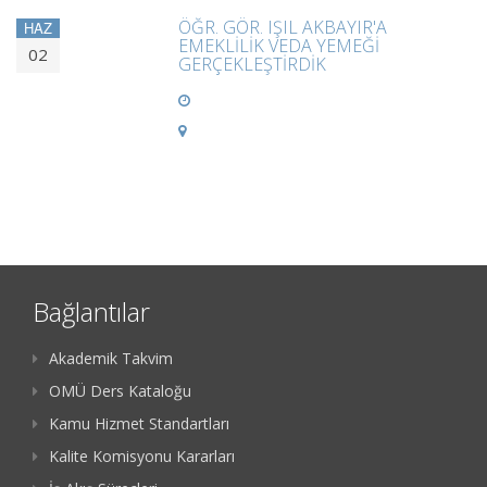
ÖĞR. GÖR. IŞIL AKBAYIR'A
HAZ
EMEKLİLİK VEDA YEMEĞİ
02
GERÇEKLEŞTİRDİK
Bağlantılar
Akademik Takvim
OMÜ Ders Kataloğu
Kamu Hizmet Standartları
Kalite Komisyonu Kararları