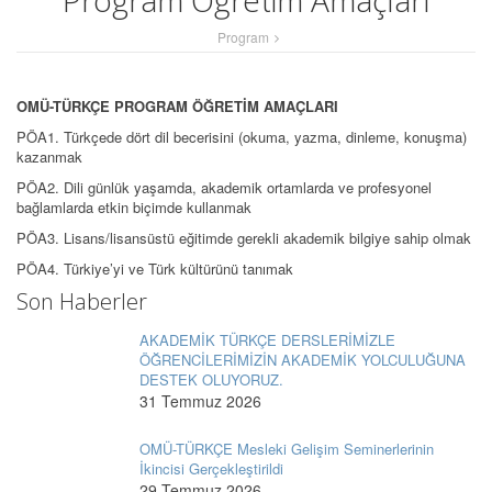
Program Öğretim Amaçları
Program
OMÜ-TÜRKÇE PROGRAM ÖĞRETİM AMAÇLARI
PÖA1. Türkçede dört dil becerisini (okuma, yazma, dinleme, konuşma)
kazanmak
PÖA2. Dili günlük yaşamda, akademik ortamlarda ve profesyonel
bağlamlarda etkin biçimde kullanmak
PÖA3. Lisans/lisansüstü eğitimde gerekli akademik bilgiye sahip olmak
PÖA4. Türkiye’yi ve Türk kültürünü tanımak
Son Haberler
AKADEMİK TÜRKÇE DERSLERİMİZLE
ÖĞRENCİLERİMİZİN AKADEMİK YOLCULUĞUNA
DESTEK OLUYORUZ.
31 Temmuz 2026
OMÜ-TÜRKÇE Mesleki Gelişim Seminerlerinin
İkincisi Gerçekleştirildi
29 Temmuz 2026