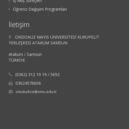
İş Akış Süreçleri
Öğrenci Değişim Programları
İletişim
ONDOKUZ MAYIS ÜNİVERSİTESİ KURUPELİT
YERLEŞKESİ ATAKUM SAMSUN
Atakum / Samsun
TÜRKİYE
(0362) 312 19 19 / 5692
03624576606
omuturkce@omu.edu.tr