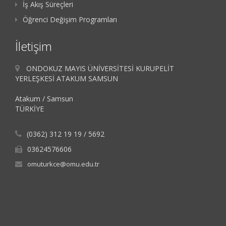
İş Akış Süreçleri
Öğrenci Değişim Programları
İletişim
ONDOKUZ MAYIS ÜNİVERSİTESİ KURUPELİT
YERLEŞKESİ ATAKUM SAMSUN
Atakum / Samsun
TÜRKİYE
(0362) 312 19 19 / 5692
03624576606
omuturkce@omu.edu.tr