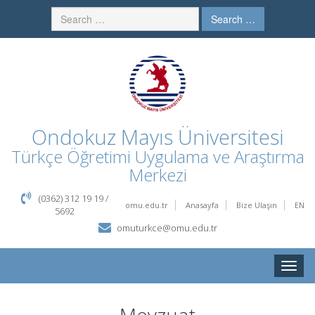
Search …
Ondokuz Mayıs Üniversitesi
Türkçe Öğretimi Uygulama ve Araştırma
Merkezi
(0362) 312 19 19 /
omu.edu.tr
Anasayfa
Bize Ulaşın
EN
5692
omuturkce@omu.edu.tr
Toggle
naviga