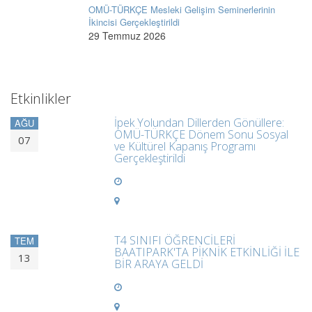
OMÜ-TÜRKÇE Mesleki Gelişim Seminerlerinin
İkincisi Gerçekleştirildi
29 Temmuz 2026
Etkinlikler
İpek Yolundan Dillerden Gönüllere:
AĞU
OMÜ-TÜRKÇE Dönem Sonu Sosyal
07
ve Kültürel Kapanış Programı
Gerçekleştirildi
T4 SINIFI ÖĞRENCİLERİ
TEM
BAATIPARK'TA PİKNİK ETKİNLİĞİ İLE
13
BİR ARAYA GELDİ