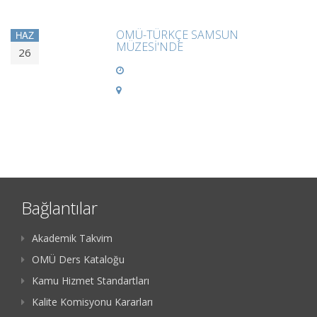
OMÜ-TÜRKÇE SAMSUN
HAZ
MÜZESİ'NDE
26
Bağlantılar
Akademik Takvim
OMÜ Ders Kataloğu
Kamu Hizmet Standartları
Kalite Komisyonu Kararları