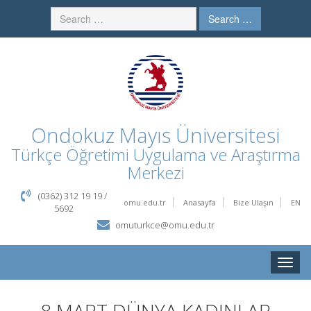
Search …
Ondokuz Mayıs Üniversitesi
Türkçe Öğretimi Uygulama ve Araştırma
Merkezi
(0362) 312 19 19 /
omu.edu.tr
Anasayfa
Bize Ulaşın
EN
5692
omuturkce@omu.edu.tr
Toggle
naviga