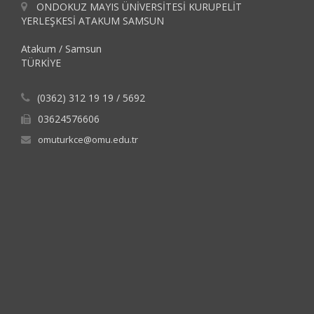
ONDOKUZ MAYIS ÜNİVERSİTESİ KURUPELİT
YERLEŞKESİ ATAKUM SAMSUN
Atakum / Samsun
TÜRKİYE
(0362) 312 19 19 / 5692
03624576606
omuturkce@omu.edu.tr