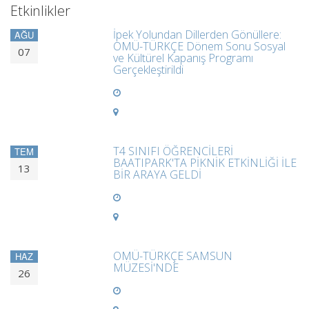
Etkinlikler
İpek Yolundan Dillerden Gönüllere:
AĞU
OMÜ-TÜRKÇE Dönem Sonu Sosyal
07
ve Kültürel Kapanış Programı
Gerçekleştirildi
T4 SINIFI ÖĞRENCİLERİ
TEM
BAATIPARK'TA PİKNİK ETKİNLİĞİ İLE
13
BİR ARAYA GELDİ
OMÜ-TÜRKÇE SAMSUN
HAZ
MÜZESİ'NDE
26