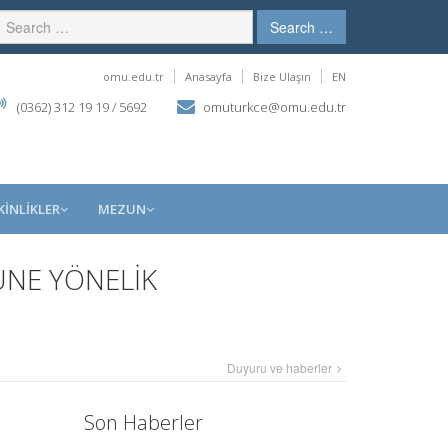
Search …
omu.edu.tr
Anasayfa
Bize Ulaşın
EN
(0362) 312 19 19 / 5692
omuturkce@omu.edu.tr
KİNLİKLER
MEZUN
ÜNE YÖNELİK
Duyuru ve haberler
Son Haberler