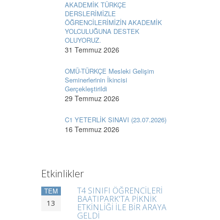
AKADEMİK TÜRKÇE
DERSLERİMİZLE
ÖĞRENCİLERİMİZİN AKADEMİK
YOLCULUĞUNA DESTEK
OLUYORUZ.
31 Temmuz 2026
OMÜ-TÜRKÇE Mesleki Gelişim
Seminerlerinin İkincisi
Gerçekleştirildi
29 Temmuz 2026
C1 YETERLİK SINAVI (23.07.2026)
16 Temmuz 2026
Etkinlikler
T4 SINIFI ÖĞRENCİLERİ
TEM
BAATIPARK'TA PİKNİK
13
ETKİNLİĞİ İLE BİR ARAYA
GELDİ