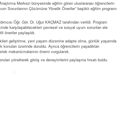
aştırma Merkezi bünyesinde eğitim gören uluslararası öğrencilerin
um Sorunlarının Çözümüne Yönelik Öneriler” başlıklı eğitim programı
dımcısı Öğr. Gör. Dr. Uğur KAÇMAZ tarafından verildi. Program
inde karşılaşabilecekleri çevresel ve sosyal uyum sorunları ele
li öneriler paylaşıldı.
işkileri geliştirme, yeni yaşam düzenine adapte olma, günlük yaşamda
ık konuları üzerinde duruldu. Ayrıca öğrencilerin yaşadıkları
estek mekanizmalarının önemi vurgulandı.
oruları yönelterek görüş ve deneyimlerini paylaşma fırsatı buldu.