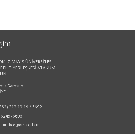
işim
KUZ MAYIS ÜNİVERSİTESİ
PELİT YERLEŞKESİ ATAKUM
SUN
m / Samsun
İYE
362) 312 19 19 / 5692
3624576606
uturkce@omu.edu.tr