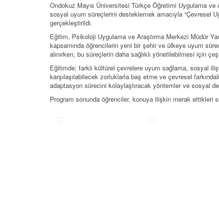
Ondokuz Mayıs Üniversitesi Türkçe Öğretimi Uygulama ve Ar
sosyal uyum süreçlerini desteklemek amacıyla “Çevresel Uy
gerçekleştirildi.
Eğitim, Psikoloji Uygulama ve Araştırma Merkezi Müdür Yar
kapsamında öğrencilerin yeni bir şehir ve ülkeye uyum sürec
alınırken, bu süreçlerin daha sağlıklı yönetilebilmesi için çeşit
Eğitimde; farklı kültürel çevrelere uyum sağlama, sosyal il
karşılaşılabilecek zorluklarla baş etme ve çevresel farkındal
adaptasyon sürecini kolaylaştıracak yöntemler ve sosyal d
Program sonunda öğrenciler, konuya ilişkin merak ettikleri s