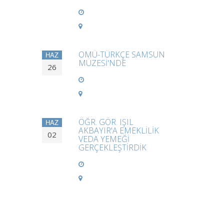
OMÜ-TÜRKÇE SAMSUN
HAZ
MÜZESİ'NDE
26
ÖĞR. GÖR. IŞIL
HAZ
AKBAYIR'A EMEKLİLİK
02
VEDA YEMEĞİ
GERÇEKLEŞTİRDİK