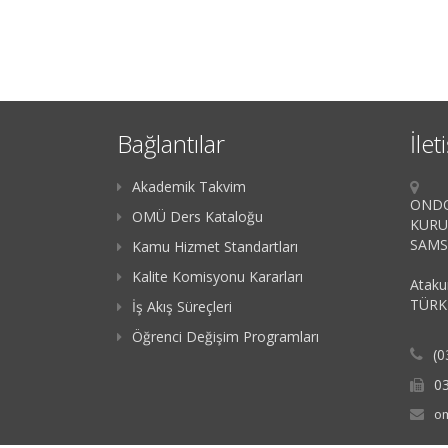
Bağlantılar
İlet
Akademik Takvim
ONDO
OMÜ Ders Kataloğu
KURU
SAM
Kamu Hizmet Standartları
Kalite Komisyonu Kararları
Ataku
TÜRK
İş Akış Süreçleri
Öğrenci Değişim Programları
(0
0
om